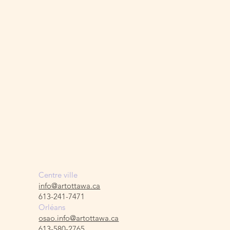
Centre ville
info@artottawa.ca
613-241-7471
Orléans
osao.info@artottawa.ca
613-580-2765